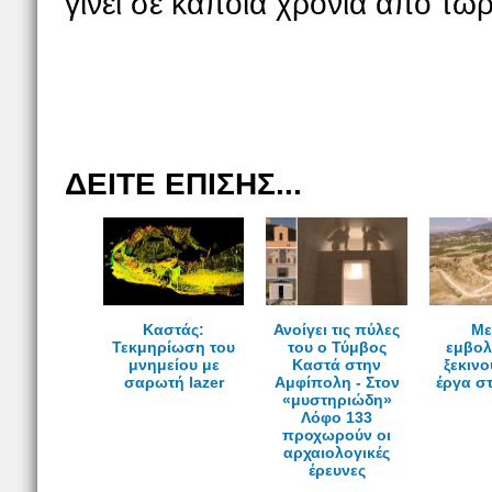
γίνει σε κάποια χρόνια από τώ
ΔΕΙΤΕ ΕΠΙΣΗΣ...
Καστάς:
Ανοίγει τις πύλες
Mε
Τεκμηρίωση του
του ο Τύμβος
εμβολ
μνημείου με
Καστά στην
ξεκινο
σαρωτή lazer
Αμφίπολη - Στον
έργα σ
«μυστηριώδη»
Λόφο 133
προχωρούν οι
αρχαιολογικές
έρευνες