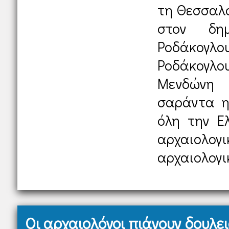
τη Θεσσαλο
στον δημ
Ροδάκο
Ροδάκογλο
Μενδώνη ό
σαράντα η
όλη την Ε
αρχαιο
αρχαιολογικ
Οι αρχαιολόγοι πιάνουν δουλε