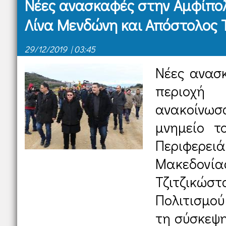
Νέες ανασκαφές στην Αμφίπο
Λίνα Μενδώνη και Απόστολος 
29/12/2019 | 03:45
Νέες ανασ
περιοχή
ανακοίνω
μνημείο τ
Περιφερε
Μακεδον
Τζιτζικώσ
Πολιτισμού
τη σύσκεψη