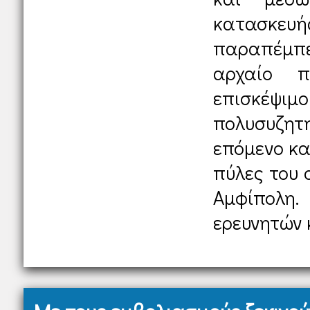
κατασκ
παραπέμπε
αρχαίο π
επισκέψιμ
πολυσυζη
επόμενο καλ
πύλες του 
Αμφίπολη.
ερευνητών κ