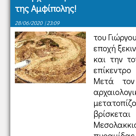
της Αμφίπολης!
28/06/2020 | 23:09
του Γιώργο
εποχή ξεκι
και την το
επίκεντρο
Μετά τον
αρχαιολ
μετατοπίζο
βρίσκετα
Μεσολακκι
πυραμίδας