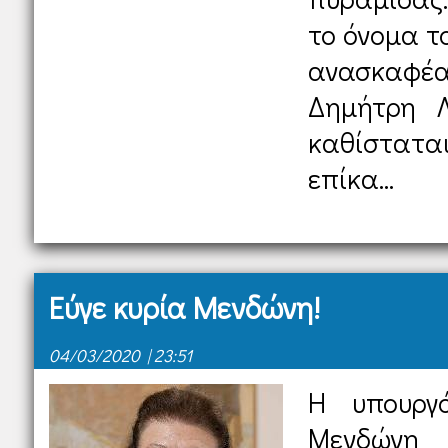
το όνομα τ
ανασκαφέ
Δημήτρη Λ
καθίστατ
επίκα...
Εύγε κυρία Μενδώνη!
04/03/2020 | 23:51
Η υπουργό
Μενδώνη