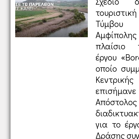
Σχέδιο 
τουριστι
Τύμβου 
Αμφίπολης
πλαίσιο 
έργου «Bor
οποίο συμμ
Κεντρική
επισήμανε
Απόστολος
διαδικτυα
για το έργ
Δράσης συγ