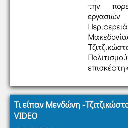
την πορε
εργασιών
Περιφερε
Μακεδον
Τζιτζικώσ
Πολιτισμ
επισκέφτηκα
Τι είπαν Μενδώνη -Τζιτζικώστ
VIDEO