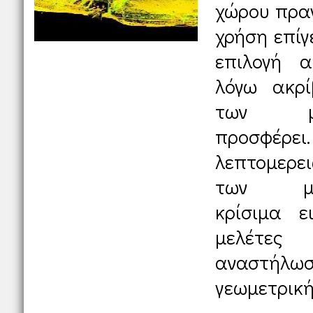
χώρου πρα
χρήση επίγ
επιλογή 
λόγω ακρίβ
των μ
προσφέ
λεπτομερε
των με
κρίσιμα ε
μελέτες
αναστή
γεωμετρική 