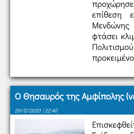
προχώρησε
επίθεση ε
Μενδώνης
φτάσει κλι
Πολιτισμ
προκειμένο.
Ο Θησαυρός της Αμφίπολης (νέ
20/12/2020 | 22:40
Επισκεφθε