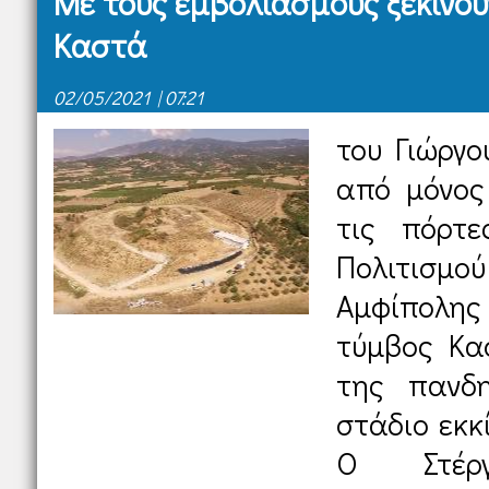
Mε τους εμβολιασμούς ξεκινού
Καστά
02/05/2021 | 07:21
του Γιώργο
από μόνος 
τις πόρτε
Πολιτισ
Αμφίπολης 
τύμβος Κα
της πανδη
στάδιο εκκ
Ο Στέργ