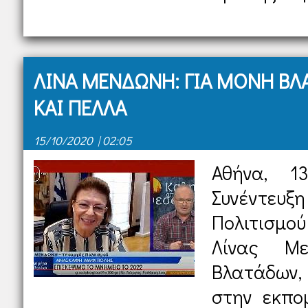
ΛΙΝΑ ΜΕΝΔΩΝΗ: ΓΙΑ ΜΟΝΗ Β
ΚΑΙ ΠΕΛΛΑ
15/10/2020 | 02:05
Αθήνα, 1
Συνέντευ
Πολιτισμο
Λίνας Μ
Βλατάδων
στην εκπο