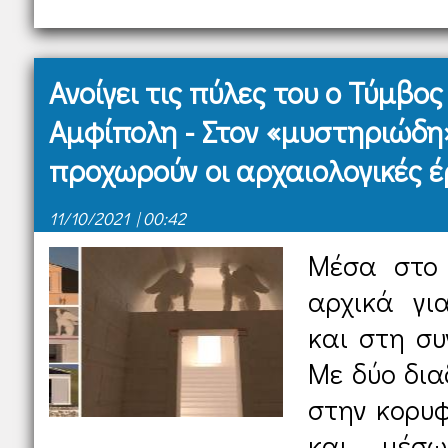
Ανοίγει τις πύλες του ο Τύμβο
Αμφίπολη - Στον «μυστηριώδη
προχωρούν οι αρχαιολογικές έ
11/10/2021 | 00:42
Μέσα στο 
αρχικά γι
και στη συ
Με δύο δια
στην κορυ
και μέσω