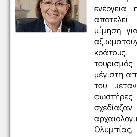
ενέργεια 
αποτελεί
μίμηση γι
αξιωματο
κράτους
τουρισμό
μέγιστη απ
του μεταν
φωστήρε
σχεδίαζα
αρχαιολογι
Ολυμπία