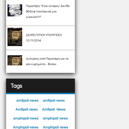
Περιστέρη: "Είναι άντρας! Δεν θα
βάζανε λιοντάρι σε μια
γυναικά!!!!"
ΔΕΛΤΙΟ ΤΥΠΟΥ ΥΠΟΥΡΓΕΙΟΥ
12/11/2014
Δηλώσεις από Περιστέρη για τα
νέα ευρήματα - Βίντεο
Tags
amfipoli-news
amfipoli news
Amfipoli news
Amfipoli News
amphipoli-news
amphipoli news
Amphipoli-news
Amphipoli news