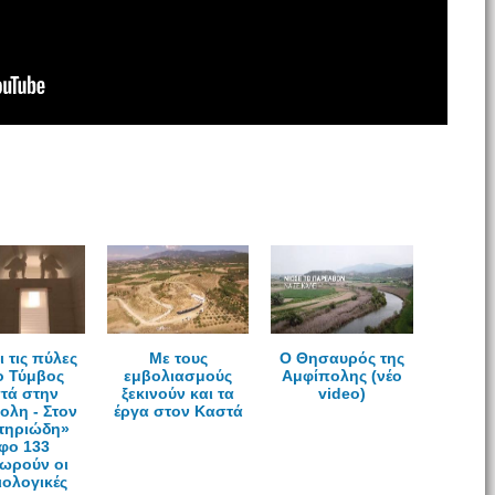
ι τις πύλες
Mε τους
Ο Θησαυρός της
ο Τύμβος
εμβολιασμούς
Αμφίπολης (νέο
τά στην
ξεκινούν και τα
video)
ολη - Στον
έργα στον Καστά
τηριώδη»
φο 133
ωρούν οι
ιολογικές