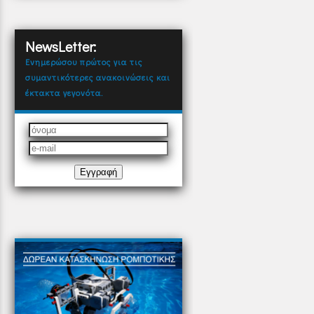
NewsLetter:
Ενημερώσου πρώτος για τις
συμαντικότερες ανακοινώσεις και
έκτακτα γεγονότα.