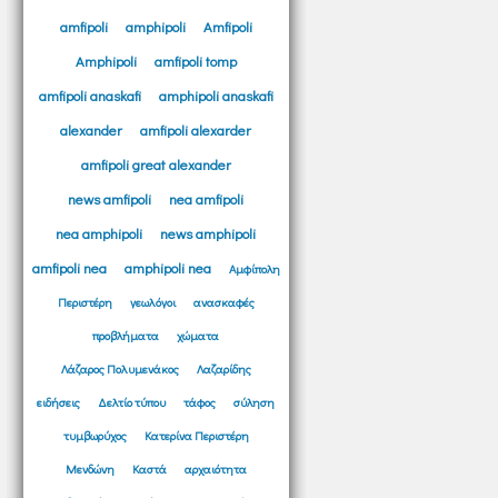
amfipoli
amphipoli
Amfipoli
Amphipoli
amfipoli tomp
amfipoli anaskafi
amphipoli anaskafi
alexander
amfipoli alexarder
amfipoli great alexander
news amfipoli
nea amfipoli
nea amphipoli
news amphipoli
amfipoli nea
amphipoli nea
Αμφίπολη
Περιστέρη
γεωλόγοι
ανασκαφές
προβλήματα
χώματα
Λάζαρος Πολυμενάκος
Λαζαρίδης
ειδήσεις
Δελτίο τύπου
τάφος
σύληση
τυμβωρύχος
Κατερίνα Περιστέρη
Μενδώνη
Καστά
αρχαιότητα