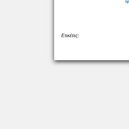
έ
Ετικέτες: