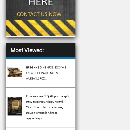
Most Viewed:
ΒΡΕΘΗΚΕ Ο ΝΕΚΡΟΣ; ΕΧΟΥΜΕ
ΣΚΕΛΕΤΟ! ΕΙΝΑΙ Ο ΜΕΓΑΣ
ΑΛΕΞΑΝΔΡΟΣ;;;
Συγκλονιστικό! Βρέθηκε ο νεκρός
στον τάφο του λόφου Καστά!
"Θνητός που λατρευόταν ως
ήρωας" ο νεκρός λένε οι
αρχαιολόγοι!