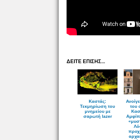
ΔΕΙΤΕ ΕΠΙΣΗΣ...
Καστάς:
Ανοίγε
Τεκμηρίωση του
του 
μνημείου με
Κασ
σαρωτή lazer
Αμφίπ
«μυσ
Λό
προχ
αρχα